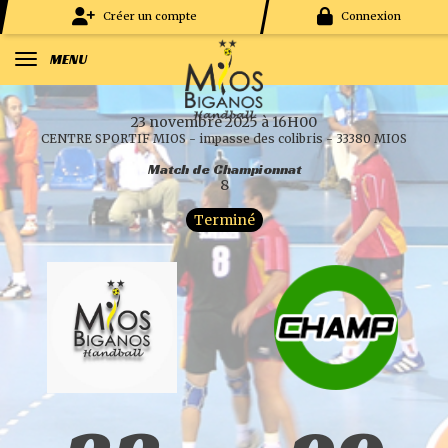
Panneau de gestion des cookies
Créer un compte
Connexion
MENU
23 novembre 2025 à 16H00
CENTRE SPORTIF MIOS - impasse des colibris - 33380 MIOS
Match de Championnat
8
Terminé