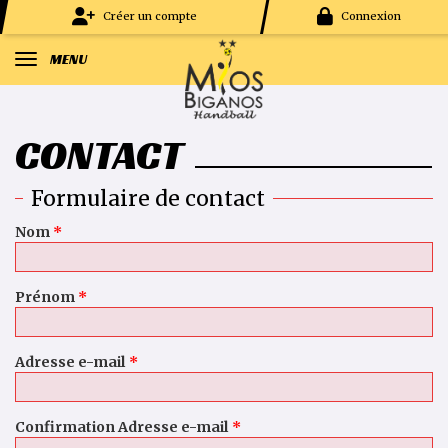
Panneau de gestion des cookies
Créer un compte
Connexion
MENU
CONTACT
Formulaire de contact
*
*
Nom
*
*
Prénom
*
*
Adresse e-mail
*
Confirmation Adresse e-mail
*