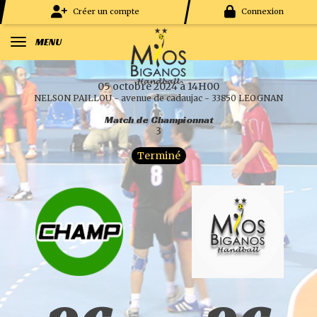
Panneau de gestion des cookies
Créer un compte
Connexion
MENU
05 octobre 2024 à 14H00
NELSON PAILLOU - avenue de cadaujac - 33850 LEOGNAN
Match de Championnat
3
Terminé