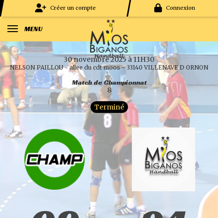
Panneau de gestion des cookies
Créer un compte
Connexion
MENU
30 novembre 2025 à 11H30
NELSON PAILLOU - allee du cdt moos - 33140 VILLENAVE D ORNON
Match de Championnat
8
Terminé