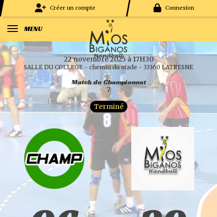
Panneau de gestion des cookies
Créer un compte
Connexion
MENU
22 novembre 2025 à 17H30
SALLE DU COLLEGE - chemin du stade - 33360 LATRESNE
Match de Championnat
7
Terminé