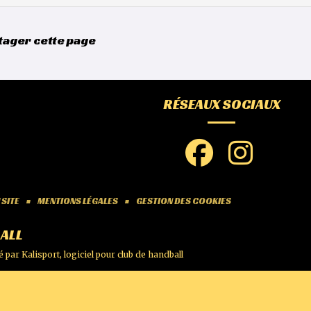
tager cette page
RÉSEAUX SOCIAUX
 SITE
MENTIONS LÉGALES
GESTION DES COOKIES
ALL
é par
Kalisport, logiciel pour club de handball